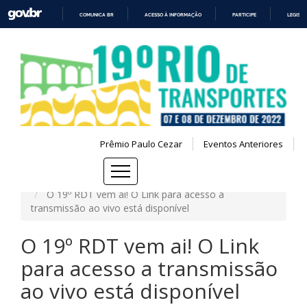
COMUNICA BR
ACESSO À INFORMAÇÃO
PARTICIPE
LEGISL
IR
PARA
O
CONTEÚDO
Prêmio Paulo Cezar
Eventos Anteriores
Você está aqui:
Página Principal
Notícias
O 19º RDT vem ai! O Link para acesso a
transmissão ao vivo está disponível
O 19º RDT vem ai! O Link
para acesso a transmissão
ao vivo está disponível